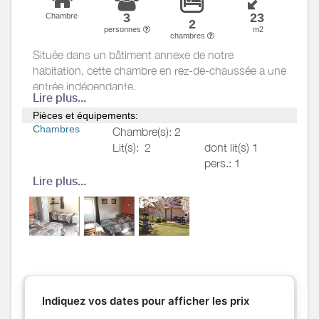
3
23
Chambre
2
personnes
m2
chambres
Située dans un bâtiment annexe de notre
habitation, cette chambre en rez-de-chaussée a une
entrée indépendante.
Lire plus...
Elle est composée d'un lit 160, d'un lit 1 personne
Pièces et équipements:
(90x190), d'une salle d'eau (WC, lavabo, douche),
Chambres
Chambre(s): 2
coin kitchenette, télé, terrasse privative.
Lit(s):
2
dont lit(s) 1
pers.: 1
dont lit(s) 2
Lire plus...
pers.: 1
Salle de
Salle de bains avec
bains
/
Salle
douche
d'eau
Sèche cheveux
Salle(s) d'eau (avec douche):
1
WC
WC:
1
Indiquez vos dates pour afficher les prix
WC privés