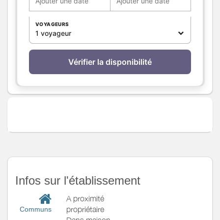
Ajouter une date
Ajouter une date
Réfrigérateur
Autres
Terrasse
VOYAGEURS
pièces
1 voyageur
Media
Télévision
Wifi
Vérifier la disponibilité
Autres
équipements
Chauffage /
Chauffage
AC
Exterieur
Cour commune
Jardin
Salon de jardin
Terrain clos commun
Divers
Infos sur l'établissement
A proximité
propriétaire
Communs
Dans maison