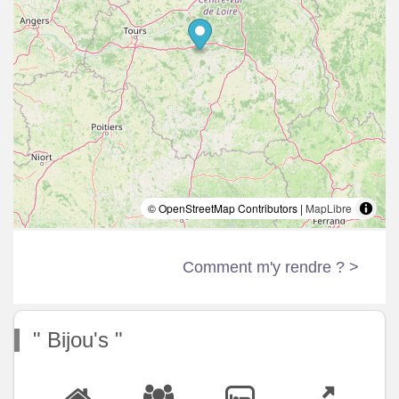
© OpenStreetMap Contributors |
MapLibre
Comment m'y rendre ? >
" Bijou's "