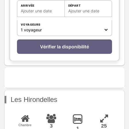
Cuisine
Kitchenette
ARRIVÉE
DÉPART
Ajouter une date
Ajouter une date
Plancha
Congélateur
VOYAGEURS
Four à micro ondes
1 voyageur
Réfrigérateur
Autres
Terrasse
Vérifier la disponibilité
pièces
Media
Télévision
Wifi
Autres
équipements
Chauffage /
Chauffage
AC
Exterieur
Abri couvert
Cour commune
Les Hirondelles
Jardin
Salon de jardin
Terrain clos commun
3
25
Chambre
Divers
1