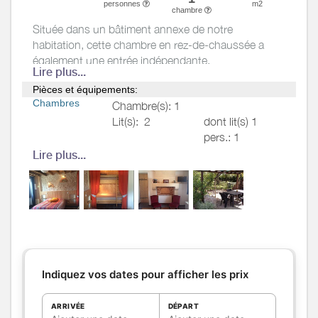
personnes
m2
chambre
Située dans un bâtiment annexe de notre
habitation, cette chambre en rez-de-chaussée a
également une entrée indépendante.
Lire plus...
Elle est composée d'un lit 140 + 2 lits superposés
Pièces et équipements:
en alcôve (90x190), salle d'eau (WC, lavabo,
Chambres
Chambre(s): 1
douche), coin cuisine séparé, télé, terrasse privative.
Lit(s):
2
dont lit(s) 1
Pour info, les lits superposés ne conviennent pas
pers.: 1
toujours pour des adultes.
dont lit(s) 2
Lire plus...
pers.: 1
Salle de
Sèche cheveux
bains
/
Salle
d'eau
Salle(s) d'eau (avec douche):
1
WC
WC:
1
WC privés
Cuisine
Kitchenette
Indiquez vos dates pour afficher les prix
Combiné congélation
ARRIVÉE
DÉPART
Four à micro ondes